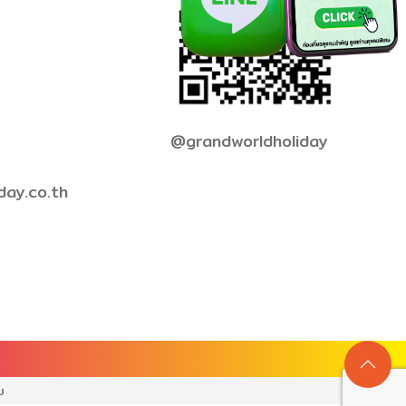
@grandworldholiday
day.co.th
บ