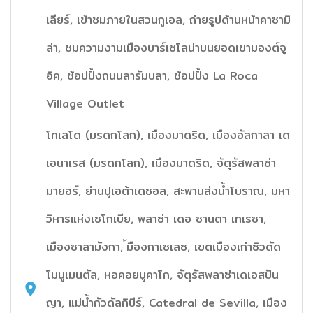
เลียร์, เข้าชมภายในสวนกูเอล, ถ่ายรูปด้านหน้าคาซามิ
ล่า, ชมความงามเมืองบาร์เซโลน่าบนยอดเขามองต์จู
อิค, ช้อปปิ้งถนนลารัมบลา, ช้อปปิ้ง La Roca
Village Outlet
โทเลโด (มรดกโลก), เมืองมาดริด, เมืองอัลกาลา เด
เอนาเรส (มรดกโลก), เมืองมาดริด, จัตุรัสพลาซ่า
มายอร์, ย่านปูเอต้าเดซอล, สะพานส่งน้ำโบราณ, มหา
วิหารแห่งเซโกเบีย, พลาซ่า เดอ ซานตา เทเรซา,
เมืองซาลามังกา, ้มืองกาเซเลซ, เขตเมืองเก่าซิวดัด
โมนูเมนตัล, หอคอยบูคาโก, จัตุรัสพลาซ่าเดเอสปัน
ญา, แม่น้ำกัวดัลกิบีร์, Catedral de Sevilla, เมือง