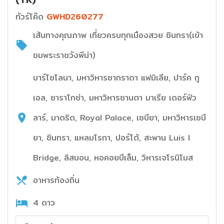
ทัวร์โค๊ด
GWHD260277
เส้นทางคุณภาพ เที่ยวครบทุกเมืองสวย ซินทรา(เข้า
ชมพระราชวังพีน่า)
บาร์โซโลนา, มหาวิหารซากราดา แฟมิเลีย, ปาร์ค กู
เอล, ซาราโกซ่า, มหาวิหารซานตา มาเรีย เดอร์ฟิว
ลาร์, มาดริด, Royal Palace, เซบียา, มหาวิหารเซบี
ยา, ซินทรา, แหลมโรกา, ปอร์โต้, สะพาน Luis I
Bridge, ลิสบอน, หอคอยบีเล็ม, วิหารเจโรนิโมส
อาหารท้องถิ่น
4 ดาว