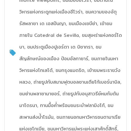
monte viewpoint, ชมเมืองอีโวร่า, ชมด้านใน
วิหารแห่งกระดูกแห่งเมืองอีโวร่า, ชมความของจัตุ
รัสพลาซา เด เอสปันญา, ชมเมืองเซบีย่า, เข้าชม
ภายใน Catedral de Sevilla, ชมสุเหร่าแห่งคอร์โด
บา, ชมประตูเมืองปูเอร์ตา เด บิซากรา, ชม
สัญลักษณ์ของเมือง ป้อมอัลกาซาร์, ชมภายในมหา
วิหารแห่งโทเลโด้, ชมกรุงแมดริด, เข้าชมพระราชวัง
หลวง, ถ่ายรูปกับสนามฟุตบอลซานเตียโก้เบอร์นาบิล,
ชมย่านพลาซามายอร์, ถ่ายรูปกับอนุสาวรีย์หมกับต้น
มาโดรนา, ทานมื้อค่ำพร้อมชมระบำฟลามิงโก้, ชม
สะพานส่งน้ำโรมัน, ชมภายนอกมหาวิหารซนตามาเรีย
แห่งเซโกเบีย, ชมมหาวิหารแม่พระแห่งเสาศักดิ์สิทธิ์,