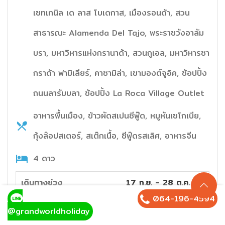
เซทเทนิล เด ลาส โบเดกาส, เมืองรอนด้า, สวน
สาธารณะ Alamenda Del Tajo, พระราชวังอาลัม
บรา, มหาวิหารแห่งกรานาด้า, สวนกูเอล, มหาวิหารซา
กราด้า ฟามิเลียร์, คาซามิล่า, เขามองต์จูอิค, ช้อปปิ้ง
ถนนลารัมบลา, ช้อปปิ้ง La Roca Village Outlet
อาหารพื้นเมือง, ข้าวผัดสเปนซีฟู๊ด, หมูหันเซโกเบีย,
กุ้งล๊อปสเตอร์, สเต๊กเนื้อ, ซีฟู๊ดรสเลิศ, อาหารจีน
4 ดาว
เดินทางช่วง
17 ก.ย. - 28 ต.ค. 69
(
3
ช่วงวันเดินทาง)
064-196-4594
@grandworldholiday