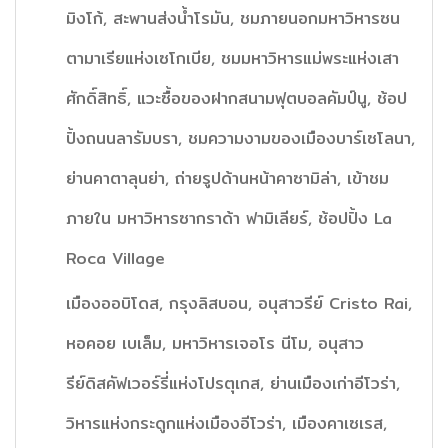
มิงโก้, สะพานส่งน้ำโรมัน, ชมภายนอกมหาวิหารซน
ตามาเรียแห่งเซโกเบีย, ชมมหาวิหารแม่พระแห่งเสา
ศักดิ์สิทธิ์, แวะซื้อของฝากสนามฟุตบอลคัมป์นู, ช้อป
ปิ้งถนนลารัมบรา, ชมความงามของเมืองบาร์เซโลนา,
ย่านคาตาลุนย่า, ถ่ายรูปด้านหน้าคาซามิล่า, เข้าชม
ภายใน มหาวิหารซากราด้า ฟามิเลียร์, ช้อปปิ้ง La
Roca Village
เมืองออบิโดส, กรุงลิสบอน, อนุสาวรีย์ Cristo Rai,
หอคอย เบเล็ม, มหาวิหารเจอโร นีโม, อนุสาว
รีย์ดิสคัฟเวอร์รี่แห่งโปรตุเกส, ย่านเมืองเก่าอีโวร่า,
วิหารแห่งกระดูกแห่งเมืองอีโวร่า, เมืองคาเซเรส,