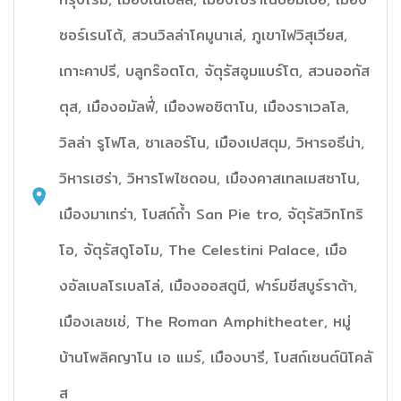
ซอร์เรนโต้, สวนวิลล่าโคมูนาเล่, ภูเขาไฟวิสุเวียส,
เกาะคาปรี, บลูกร๊อตโต, จัตุรัสอูมแบร์โต, สวนออกัส
ตุส, เมืองอมัลฟี่, เมืองพอซิตาโน, เมืองราเวลโล,
วิลล่า รูโฟโล, ซาเลอร์โน, เมืองเปสตุม, วิหารอธีน่า,
วิหารเฮร่า, วิหารโพไซดอน, เมืองคาสเทลเมสซาโน,
เมืองมาเทร่า, โบสถ์ถ้ำ San Pie tro, จัตุรัสวิทโทริ
โอ, จัตุรัสดูโอโม, The Celestini Palace, เมือ
งอัลเบลโรเบลโล่, เมืองออสตูนี, ฟาร์มชีสบูร์ราต้า,
เมืองเลชเช่, The Roman Amphitheater, หมู่
บ้านโพลิคญาโน เอ แมร์, เมืองบารี, โบสถ์เซนต์นิโคลั
ส