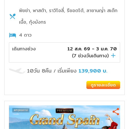
พิซซ่า, พาสต้า, ราวิโอลี่, รีซอตโต้, ลาซานญ่่า สเต๊ก
เนื้อ, กุ้งมังกร
4 ดาว
เดินทางช่วง
12 ส.ค. 69 - 3 ม.ค. 70
(
7
ช่วงวันเดินทาง)
10วัน 8คืน
เริ่มเพียง
139,900
บ.
/
ดูรายละเอียด