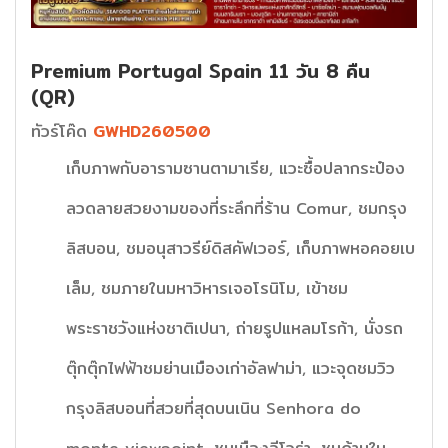
Premium Portugal Spain 11 วัน 8 คืน
(QR)
ทัวร์โค๊ด
GWHD260500
เก็บภาพกับอารามซานตามาเรีย, แวะซื้อปลากระป๋อง
ลวดลายสวยงามของที่ระลึกที่ร้าน Comur, ชมกรุง
ลิสบอน, ชมอนุสาวรีย์ดิสคัฟเวอร์, เก็บภาพหอคอยเบ
เล็ม, ชมภายในมหาวิหารเจอโรนิโม, เข้าชม
พระราชวังแห่งชาติเปนา, ถ่ายรูปแหลมโรก้า, นั่งรถ
ตุ๊กตุ๊กไฟฟ้าชมย่านเมืองเก่าอัลฟาม่า, แวะจุดชมวิว
กรุงลิสบอนที่สวยที่สุดบนเนิน Senhora do