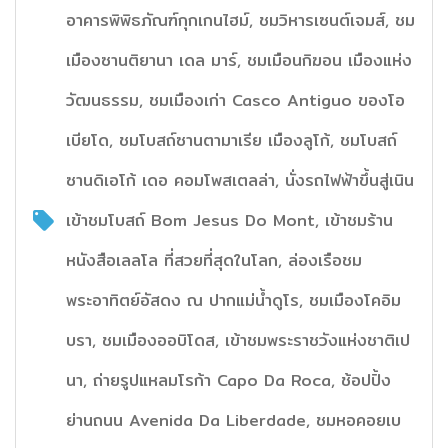
อาคารพิพิธภัณฑ์กุกเกนไฮม์, ชมวิหารเซนต์เจมส์, ชม
เมืองซานติยานา เดล มาร์, ชมเมือนกิฆอน เมืองแห่ง
วัฒนธรรม, ชมเมืองเก่า Casco Antiguo ของโอ
เบียโด, ชมโบสถ์ซานตามาเรีย เมืองลูโก้, ชมโบสถ์
ซานดิเอโก้ เดอ คอมโพสเตลล่า, นั่งรถไฟฟ้าขึ้นสู่เนิน
เข้าชมโบสถ์ Bom Jesus Do Mont, เข้าชมร้าน
หนังสือเลลโล ที่สวยที่สุดในโลก, ล่องเรือชม
พระอาทิตย์อัสดง ณ ปากแม่น้ำดูโร, ชมเมืองโคอิม
บรา, ชมเมืองออบิโดส, เข้าชมพระราชวังแห่งชาติเป
นา, ถ่ายรูปแหลมโรก้า Capo Da Roca, ช้อปปิ้ง
ย่านถนน Avenida Da Liberdade, ชมหอคอยเบ