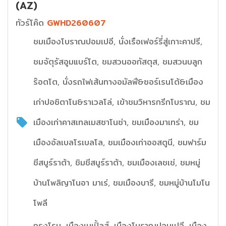
(AZ)
ทัวร์โค๊ด
GWHD260607
ชมเมืองโบราณปอมเปอี, นั่งเรือเฟอร์รี่สู่เกาะคาปรี,
ชมจัตุรัสอูมแบร์โต, ชมสวนออกัสตุส, ชมสวนบลูก
ร๊อตโต, นั่งรถไฟเส้นทางอมัลฟี&ซอร์เรนโต้&เมือง
เก่าปอซิตาโน&ราเวลโล่, เข้าชมวิหารกรีกโบราณ, ชม
เมืองเก่าคาสเทลเมสซาโนซ่า, ชมเมืองมาเทร่า, ชม
เมืองอัลเบลโรเบลโล, ชมเมืองเก่าออสตูนี, ชมฟาร์ม
ชีสบูร์ราต้า, ชิมชีสบูร์ราต้า, ชมเมืองเลชเช่, ชมหมู่
บ้านโพลิญาโนอา มาเร่, ชมเมืองบารี, ชมหมู่บ้านโมโน
โพลี
กรุงโรม, เมืองเนเปิ้ลส์, เมืองโบราณปอมเปอี, เมือง