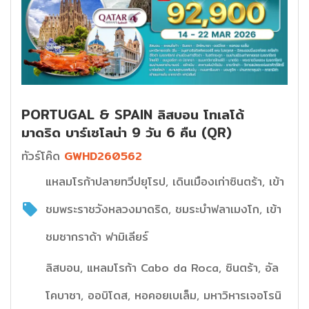
PORTUGAL & SPAIN ลิสบอน โทเลโด้
มาดริด บาร์เซโลน่า 9 วัน 6 คืน (QR)
ทัวร์โค๊ด
GWHD260562
แหลมโรก้าปลายทวีปยุโรป, เดินเมืองเก่าซินตร้า, เข้า
ชมพระราชวังหลวงมาดริด, ชมระบำฟลาเมงโก, เข้า
ชมซากราด้า ฟามิเลียร์
ลิสบอน, แหลมโรก้า Cabo da Roca, ซินตร้า, อัล
โคบาซา, ออบิโดส, หอคอยเบเล็ม, มหาวิหารเจอโรนิ