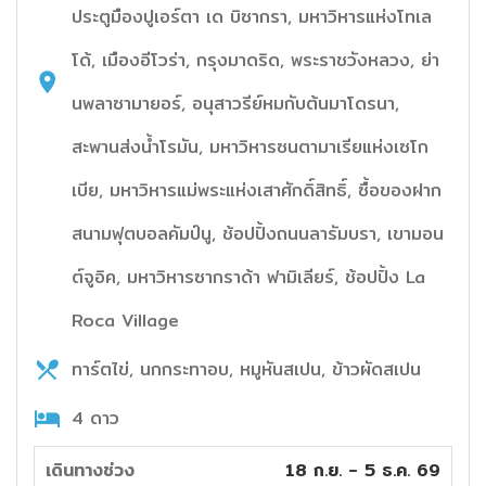
ประตูมืองปูเอร์ตา เด บิซากรา, มหาวิหารแห่งโทเล
โด้, เมืองอีโวร่า, กรุงมาดริด, พระราชวังหลวง, ย่า
นพลาซามายอร์, อนุสาวรีย์หมกับต้นมาโดรนา,
สะพานส่งน้ำโรมัน, มหาวิหารซนตามาเรียแห่งเซโก
เบีย, มหาวิหารแม่พระแห่งเสาศักดิ์สิทธิ์, ซื้อของฝาก
สนามฟุตบอลคัมป์นู, ช้อปปิ้งถนนลารัมบรา, เขามอน
ต์จูอิค, มหาวิหารซากราด้า ฟามิเลียร์, ช้อปปิ้ง La
Roca Village
ทาร์ตไข่, นกกระทาอบ, หมูหันสเปน, ข้าวผัดสเปน
4 ดาว
เดินทางช่วง
18 ก.ย. - 5 ธ.ค. 69