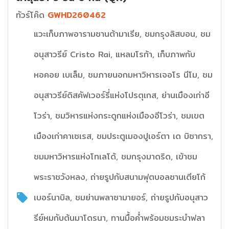
ทัวร์โค๊ด
GWHD260462
แวะเก็บภาพอารามซานต้ามาเรีย, ชมกรุงลิสบอน, ชม
อนุสาวรีย์ Cristo Rai, แหลมโรก้า, เก็บภาพกับ
หอคอย เบเล็ม, ชมภายนอกมหาวิหารเจอโร นีโม, ชม
อนุสาวรีย์ดิสคัฟเวอร์รี่แห่งโปรตุเกส, ย่านเมืองเก่าอี
โวร่า, ชมวิหารแห่งกระดูกแห่งเมืองอีโวร่า, ชมเขต
เมืองเก่าคาเซเรส, ชมประตูเมองปูเอร์ตา เด บิซากรา,
ชมมหาวิหารแห่งโทเลโด้, ชมกรุงมาดริด, เข้าชม
พระราชวังหลง, ถ่ายรูปกับสนามฟุตบอลซานเตียโก้
เบอร์นาบิล, ชมย่านพลาซามายอร์, ถ่ายรูปกับอนุสาว
รีย์หมกับต้นมาโดรนา, ทานมื้อค่ำพร้อมชมระบำฟลา