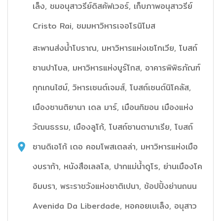
เล็ง, ชมอนุสาวรีย์ดิสคัฟเวอร์, เก็บภาพอนุสาวรีย์
Cristo Rai, ชมมหาวิหารเจอโรนิโมส
สะพานส่งน้ำโบราณ, มหาวิหารแห่งเซโกเวีย, โบสถ์
ซานปาโบล, มหาวิหารแห่งบูร์โกส, อาคารพิพิธภัณฑ์
กุกเกนไฮม์, วิหารเซนต์เจมส์, โบสถ์เซนต์นิโคลัส,
เมืองซานติยานา เดล มาร์, เมือนกิฆอน เมืองแห่ง
วัฒนธรรม, เมืองลูโก้, โบสถ์ซานตามาเรีย, โบสถ์
ซานดิเอโก้ เดอ คอมโพสเตลล่า, มหาวิหารแห่งเมือ
งบราก้า, หนังสือเลลโล, ปากแม่น้ำดูโร, ย่านเมืองโค
อิมบรา, พระราชวังแห่งชาติเปนา, ช้อปปิ้งย่านถนน
Avenida Da Liberdade, หอคอยเบเล็ง, อนุสาว