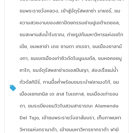
ชมพระราชวังหลวง, เข้าสู่จัตุรัสพลาซ่า มายอร์, ชม
ความสวยงามของสถาปัตยกรรมย่านปูเอต้าเดซอล,
ชมสะพานส่งน้ำโบราณ, ถ่ายรูปกับมหาวิหารแห่งเซโก
เบีย, ชมพลาซ่า เดอ ซานตา เทเรซา, ชมเมืองซาลามั
งกา, ชมเขตเมืองเก่าซิวดัดโมนูเมนตัล, ชมหอคอยบู
คาโก, ชมจัตุรัสพลาซ่าเดเอสปันญา, ล่องเรือแม่น้ำ
กัวดัลกิบีร์, ทานมื้อค่ำพร้อมชมระบำฟลาเมงโก้, ชม
เมืองเซทเทนิล เด ลาส โบเดกาส, ชมเมืองเก่ารอน
ดา, ชมระเบียงชมวิวในสวนสาธารณะ Alamenda
Del Tajo, เข้าชมพระราชวังอาลัมบรา, เก็บภาพมหา
วิหารแห่งกรานาด้า, เข้าชมมหาวิหารซากราด้า ฟามิ