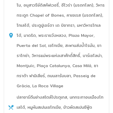
โม, อนุสาวรีย์ดิสคัฟเวอรี่, อีโวร่า (มรดกโลก), วิหาร
กระดูก Chapel of Bones, คาเซเรส (มรดกโลก),
โทเลโด้, ประตูปูเอร์ตา เด บิซากรา, มหาวิหารโทเล
โด้, มาดริด, พระราชวังหลวง, Plaza Mayor,
Puerta del Sol, เซโกเบีย, สะพานส่งน้ำโรมัน, ซา
ราโกซ่า, วิหารแม่พระแห่งเสาศักดิ์สิทธิ์, บาร์เซโลน่า,
Montjuïc, Plaça Catalunya, Casa Milà, ซา
กราด้า ฟามิเลียร์, ถนนลารัมบลา, Passeig de
Gràcia, La Roca Village
ปลาซาร์ดีนย่างสไตล์โปรตุเกส, นกกระทาอบเมืองโท
เลโด้, หมูหันสเปนเซโกเบีย, ข้าวผัดสเปนซีฟู้ด