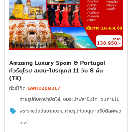
Amzaing Luxury Spain & Portugal
ทัวร์ยุโรป สเปน-โปรตุเกส 11 วัน 8 คืน
(TK)
ทัวร์โค๊ด
GWHD260317
ถ่ายรูปกับคาซ่าบัตโล่, ชมระบำฟลามิงโก, ชมภายใน
พระราชวังอัลฮามบรา, ถ่ายรูปกับอนุเสาวรีย์ดิสคัฟเว
อรรี่