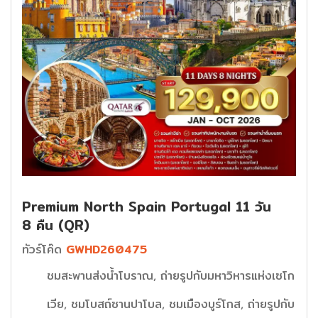
Premium North Spain Portugal 11 วัน
8 คืน (QR)
ทัวร์โค๊ด
GWHD260475
ชมสะพานส่งน้ำโบราณ, ถ่ายรูปกับมหาวิหารแห่งเซโก
เวีย, ชมโบสถ์ซานปาโบล, ชมเมืองบูร์โกส, ถ่ายรูปกับ