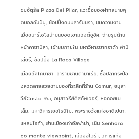
ชมจัตุรัส Plaza Del Pilar, แวะซื้อของฝากสนามฟุ
ตบอลคัมป์นู, ช้อปปิ้งถนนลารัมบรา, ชมความงาม
เมืองบาร์เซโลน่าบนยอดเขามองต์จูอิค, ถ่ายรูปด้าน
หน้าคาซามิล่า, เข้าชมภายใน มหาวิหารซากราด้า ฟามิ
เลียร์, ช้อปปิ้ง La Roca Village
เมืองอัคโคบาซา, อารามซานตามาเรีย, ซื้อปลากระป๋อ
งลวดลายสวยงามของที่ระลึกที่ร้าน Comur, อนุสา
วีย์Cristo Rai, อนุสาวรีย์ดิสคัฟเวอร์, หอคอยเบ
เล็ม, มหาวิหารเจอโรนิโม, พระราชวังแห่งชาติเปนา,
แหลมโรก้า, ย่านเมืองเก่าอัลฟาม่า, เนิน Senhora
do monte viewpoint, เมืองอีโวร่า, วิหารแห่ง