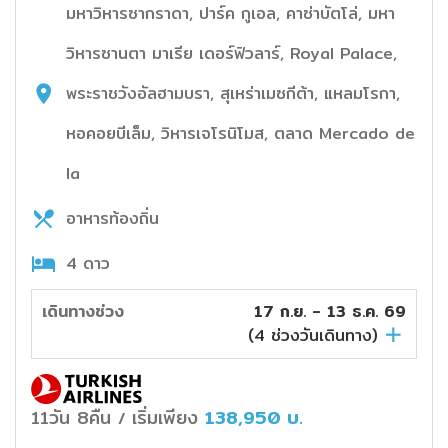
มหาวิหารซากราดา, ปาร์ค กูเอล, คาซ่าบัตโล่, มหา
วิหารซานตา มาเรีย เดอร์ฟิวลาร์, Royal Palace,
พระราชวังอัลฮามบรา, สุเหร่าเมซกีต้า, แหลมโรกา,
หอคอยบีเล็ม, วิหารเจโรนิโมส, ตลาด Mercado de
la
อาหารท้องถิ่น
4 ดาว
เดินทางช่วง
17 ก.ย. - 13 ธ.ค. 69
(
4
ช่วงวันเดินทาง)
11วัน 8คืน
เริ่มเพียง
138,950
บ.
/