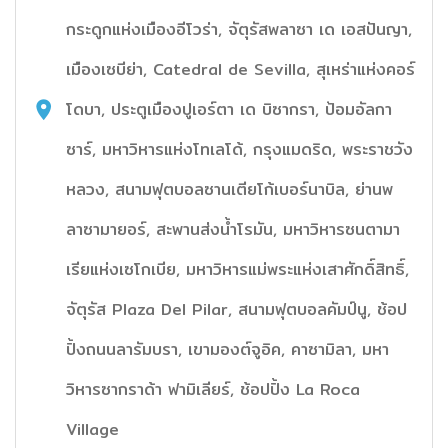
กระดูกแห่งเมืองอีโวร่า, จัตุรัสพลาซา เด เอสปันญา,
เมืองเซบีย่า, Catedral de Sevilla, สุเหร่าแห่งคอร์
โดบา, ประตูเมืองปูเอร์ตา เด บิซากรา, ป้อมอัลกา
ซาร์, มหาวิหารแห่งโทเลโด้, กรุงแมดริด, พระราชวัง
หลวง, สนามฟุตบอลซานเตียโก้เบอร์นาบิล, ย่านพ
ลาซามายอร์, สะพานส่งน้ำโรมัน, มหาวิหารซนตามา
เรียแห่งเซโกเบีย, มหาวิหารแม่พระแห่งเสาศักดิ์สิทธิ์,
จัตุรัส Plaza Del Pilar, สนามฟุตบอลคัมป์นู, ช้อป
ปิ้งถนนลารัมบรา, เขามองต์จูอิค, คาซามิลา, มหา
วิหารซากราด้า ฟามิเลียร์, ช้อปปิ้ง La Roca
Village