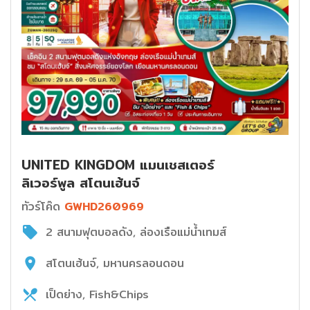
UNITED KINGDOM แมนเชสเตอร์
ลิเวอร์พูล สโตนเฮ้นจ์
ทัวร์โค๊ด
GWHD260969
2 สนามฟุตบอลดัง, ล่องเรือแม่น้ำเทมส์
สโตนเฮ้นจ์, มหานครลอนดอน
เป็ดย่าง, Fish&Chips