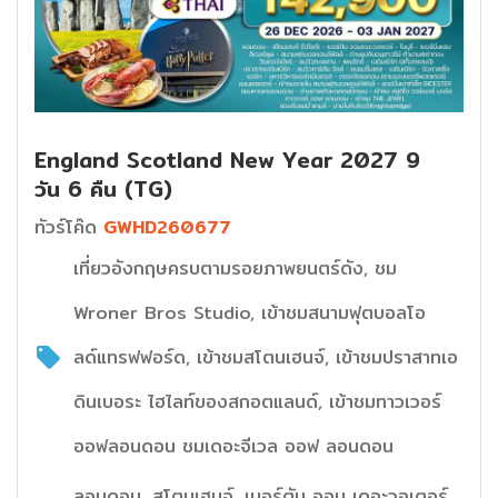
England Scotland New Year 2027 9
วัน 6 คืน (TG)
ทัวร์โค๊ด
GWHD260677
เที่ยวอังกฤษครบตามรอยภาพยนตร์ดัง, ชม
Wroner Bros Studio, เข้าชมสนามฟุตบอลโอ
ลด์แทรฟฟอร์ด, เข้าชมสโตนเฮนจ์, เข้าชมปราสาทเอ
ดินเบอระ ไฮไลท์ของสกอตแลนด์, เข้าชมทาวเวอร์
ออฟลอนดอน ชมเดอะจีเวล ออฟ ลอนดอน
ลอนดอน, สโตนเฮนจ์, เบอร์ตัน ออน เดอะวอเตอร์,