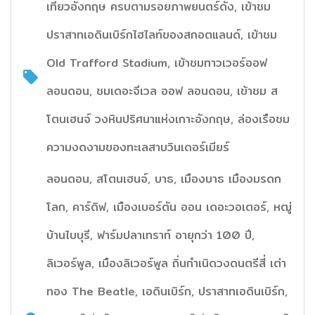
เที่ยวอังกฤษ ครบตามรอยภาพยนตร์ดัง, เข้าชม
ปราสาทเอดินเบิร์กไฮไลท์ของสกอตแลนด์, เข้าชม
Old Trafford Stadium, เข้าชมทาวเวอร์ออฟ
ลอนดอน, ชมเดอะจีเวล ออฟ ลอนดอน, เข้าชม ส
โตนเฮนจ์ วงหินปริศนาแห่งเกาะอังกฤษ, ล่องเรือชม
ความงดงามของทะเลสาบวินเดอร์เมียร์
ลอนดอน, สโตนเฮนจ์, บาธ, เมืองบาธ เมืองมรดก
โลก, คาร์ดิฟ, เมืองเบอร์ตัน ออน เดอะวอเตอร์, หฒู่
บ้านไบบุรี, ฟาร์มปลาเทราท์ อายุกว่า 100 ปี,
ลิเวอร์พูล, เมืองลิเวอร์พูล ถิ่นกำเนิดวงดนตรีสี่ เต่า
ทอง The Beatle, เอดินเบิร์ก, ปราสาทเอดินเบิร์ก,