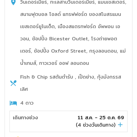
วินเดอร์เมียร์, ทะเลสาบวินเดอร์เมียร์, แมนเชสเตอร์,
สนามฟุตบอล โอลด์ แทรฟฟอร์ด ของสโมสรแมน
เชสเตอร์ยูไนเต็ด, เมืองสแตรทฟอร์ด อัพพอน เอ
วอน, ช้อปปิ้ง Bicester Outlet, โรงถ่ายพอต
เตอร์, ช้อปปิ้ง Oxford Street, กรุงลอนดอน, แม่
น้ำเทมส์, ทาวเวอร์ ออฟ ลอนดอน
Fish & Chip รสต้นตำรับ , เป็ดย่าง, กุ้งมังกรรส
เลิศ
4 ดาว
เดินทางช่วง
11 ส.ค. - 25 ต.ค. 69
(
4
ช่วงวันเดินทาง)