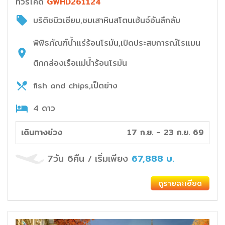
ทัวร์โค๊ด
GWHD261124
บริติชมิวเซียม,ชมเสาหินสโตนเฮ้นจ์อันลึกลับ
พิพิธภัณฑ์น้ำเเร่ร้อนโรมัน,เปิดประสบการณ์โรเเมน
ติกกล่องเรือเเม่น้ำร้อนโรมัน
fish and chips,เป็ดย่าง
4 ดาว
เดินทางช่วง
17 ก.ย. - 23 ก.ย. 69
7วัน 6คืน
เริ่มเพียง
67,888
บ.
/
ดูรายละเอียด