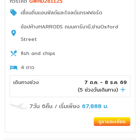
ทัวร์โค๊ด
GWHD261125
เยื่อนถิ่นเเอนฟิลด์และโอลด์เเทรฟฟอร์ด
ช้อปห้างHARRODS ถนนคาร์นาบี,ย่านOxford
Street
fish and chips
4 ดาว
เดินทางช่วง
7 ต.ค. - 8 ธ.ค. 69
(
5
ช่วงวันเดินทาง)
7วัน 6คืน
เริ่มเพียง
67,888
บ.
/
ดูรายละเอียด