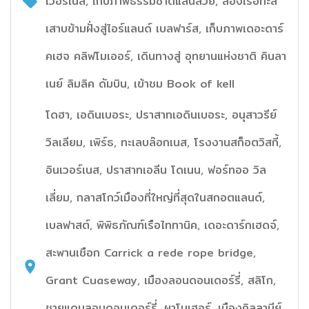
เวอร์เนส, เก็บภาพธรรมชาติแสนสวย, ล่องเรือทะล
เสาบข้ามฝั่งสู่ไอร์แลนด์ เบลฟาร์ส, เก็บภาพเดอะดาร์
คเฮจ คลิฟโมเออร์, เดินทางสู่ อุทยานแห่งชาติ คินลา
เนย์ ลิมลิค ดัมบิน, เข้าชม Book of kell
โดฮา, เอดินเบอระ, ปราสาทเอดินเบอระ, อนุสาวรีย์
วิลเลียม, เพิร์ธ, ทะเลบล๊อกเนส, โรงงานสก็อตวิสกี้,
อินเวอร์เนส, ปราสาทเอลีน โดเนน, ฟอร์ทออ วิล
เลี่ยม, กลาสโกว์เมืองที่ใหญ่ที่สุดในสกอตแลนด์,
เบลฟาสต์, พิพิธภัณฑ์เรือไททานิค, เดอะดาร์กเฮดจ์,
สะพานเชือก Carrick a rede rope bridge,
Grant Cuaseway, เมืองลอนดอนเดอร์รี่, สลิโก,
ชายแดนลอนดอนเดอร์รี่, ผาโมเฮอร์, เมืองคิลลานีย์,