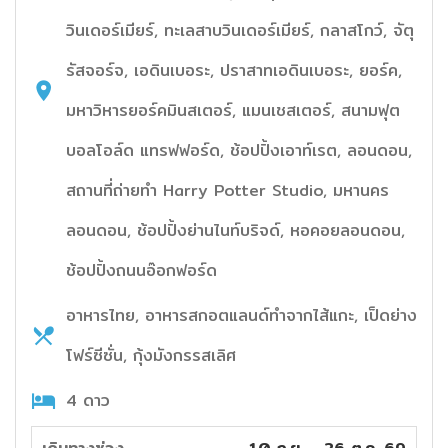
วินเดอร์เมียร์, ทะเลสาบวินเดอร์เมียร์, กลาสโกว์, จัตุ
รัสจอร์จ, เอดินเบอระ, ปราสาทเอดินเบอระ, ยอร์ค,
มหาวิหารยอร์คมินสเตอร์, แมนเชสเตอร์, สนามฟุต
บอลโอล์ด แทรฟฟอร์ด, ช้อปปิ้งเอาท์เรต, ลอนดอน,
สถานที่ถ่ายทำ Harry Potter Studio, มหานคร
ลอนดอน, ช้อปปิ้งย่านไนท์บริจด์, หอคอยลอนดอน,
ช้อปปิ้งถนนอ๊อกฟอร์ด
อาหารไทย, อาหารสกอตแลนด์ทำจากไส้แกะ, เป็ดย่าง
โฟร์ซีซั่น, กุ้งมังกรรสเลิศ
4 ดาว