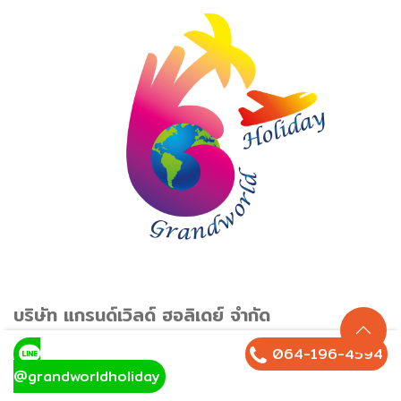
บริษัท แกรนด์เวิลด์ ฮอลิเดย์ จำกัด
บ้านเลขที่ 2/20 โครงการเสนา อเวนิว รังสิต-คลอง 1 ซอย
064-196-4594
รังสิต-นครนายก 34 ตำบล ประชาธิปัตย์ อำเภอ ธัญบุรี
@grandworldholiday
จังหวัด ปทุมธานี 12130