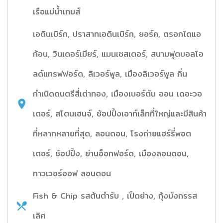
เรือแม่น้ำเทมส์
เอดินเบิร์ก, ปราสาทเอดินเบิร์ก, ยอร์ค, ตรอกไดแอ
ก้อน, วินเดอร์เมียร์, แมนเชสเตอร์, สนามฟุตบอลโอ
ลด์แทรฟฟอร์ด, ลิเวอร์พูล, เมืองลิเวอร์พูล ถิ่น
กำเนิดดนตรีสี่เต่าทอง, เมืองเบอร์ตัน ออน เดอะวอ
เตอร์, สโตนเฮนจ์, ช้อปปิ้งเอาท์เล็ทที่ใหญ่และมีสินค้า
ที่หลากหลายที่สุด, ลอนดอน, โรงถ่ายแฮร์รี่พอต
เตอร์, ช้อปปิ้ง, ย่านอ็อกฟอร์ด, เมืองลอนดอน,
ทาวเวอร์ออฟ ลอนดอน
Fish & Chip รสต้นตำรับ , เป็ดย่าง, กุ้งมังกรรส
เลิศ