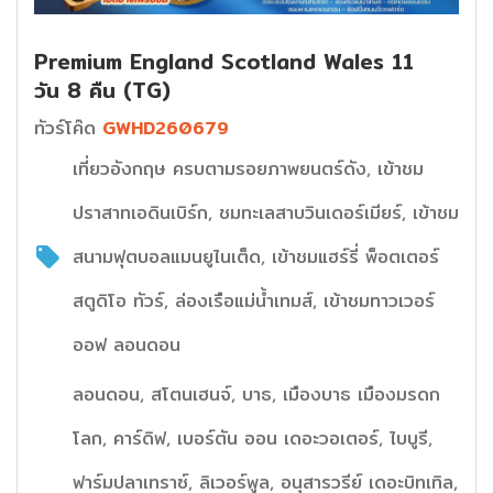
Premium England Scotland Wales 11
วัน 8 คืน (TG)
ทัวร์โค๊ด
GWHD260679
เที่ยวอังกฤษ ครบตามรอยภาพยนตร์ดัง, เข้าชม
ปราสาทเอดินเบิร์ก, ชมทะเลสาบวินเดอร์เมียร์, เข้าชม
สนามฟุตบอลแมนยูไนเต็ด, เข้าชมแฮร์รี่ พ็อตเตอร์
สตูดิโอ ทัวร์, ล่องเรือแม่น้ำเทมส์, เข้าชมทาวเวอร์
ออฟ ลอนดอน
ลอนดอน, สโตนเฮนจ์, บาธ, เมืองบาธ เมืองมรดก
โลก, คาร์ดิฟ, เบอร์ตัน ออน เดอะวอเตอร์, ไบบูรี,
ฟาร์มปลาเทราซ์, ลิเวอร์พูล, อนุสารวรีย์ เดอะบิทเทิล,