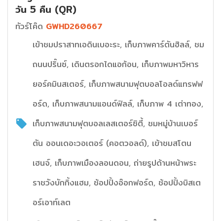
วัน 5 คืน (QR)
ทัวร์โค๊ด
GWHD260667
เข้าชมปราสาทเอดินเบอะระ, เก็บภาพคาร์ตันฮิลล์, ชม
ถนนปริ๊นซ์, เดินตรอกไดแอก้อน, เก็บภาพมหาวิหาร
ยอร์คมินสเตอร์, เก็บภาพสนามฟุตบอลโอลด์แทรฟฟ
อร์ด, เก็บภาพสนามแอนด์ฟิลล์, เก็บภาพ 4 เต่าทอง,
เก็บภาพสนามฟุตบอลเลสเตอร์ซิตี้, ชมหมู่บ้านเบอร์
ตัน ออนเดอะวอเตอร์ (คอตวอลด์), เข้าชมสโตน
เฮนจ์, เก็บภาพเมืองลอนดอน, ถ่ายรูปด้านหน้าพระ
ราชวังบักกิ้งแฮม, ช้อปปิ้งอ๊อกฟอร์ด, ช้อปปิ้งบิสเต
อร์เอาท์เลต