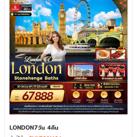
LONDON7วัน 4คืน