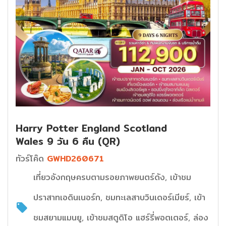
Harry Potter England Scotland
Wales 9 วัน 6 คืน (QR)
ทัวร์โค๊ด
GWHD260671
เที่ยวอังกฤษครบตามรอยภาพยนตร์ดัง, เข้าชม
ปราสาทเอดินเนอร์ก, ชมทะเลสาบวินเดอร์เมียร์, เข้า
ชมสยามแมนยู, เข้าชมสตูดิโอ แฮร์รี่พอตเตอร์, ล่อง