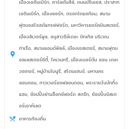
เมืองเอดินเบิร์ก, คาร์ลตันฮิล์, ถนนปริ๊นเซส, ปราสาท
เอดินเบิร์ก, เมืองยอร์ก, ตรอกไดแอก้อน, สนาม
ฟุตบอลโอลด์แทรฟฟอร์ด, มหาวิหารยอร์คมินสเตอร์,
เมืองลิเวอร์พูล, อนุสาวรีย์เดอะ บิทเทิล บริเวณ
ท่าเรือ, สนามแอนด์ฟิลล์, เมืองเชสเตอร์, สนามฟุตบ
อลเลสเตอร์ซิตี้, โคเวนทรี, เมืองเบอร์ตัน ออน เดอะ
วอเทอร์, หมู่บ้านไบบูรี, สโตนเฮนจ์, มหานคร
ลอนดอน, ทาวเวอร์ออฟลอนดอน, พระราชวังบักกิ้ง
แฮม, ช้อปปิ้งย่านอ็อกซ์ฟอร์ด สตรีท, ช้อปปิ้งบิสเต
อร์เอาท์เลต
อาหารท้องถิ่น