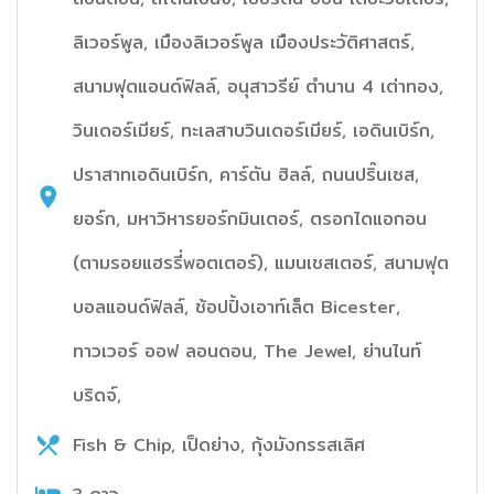
ลิเวอร์พูล, เมืองลิเวอร์พูล เมืองประวัติศาสตร์,
สนามฟุตแอนด์ฟิลล์, อนุสาวรีย์ ตำนาน 4 เต่าทอง,
วินเดอร์เมียร์, ทะเลสาบวินเดอร์เมียร์, เอดินเบิร์ก,
ปราสาทเอดินเบิร์ก, คาร์ตัน ฮิลล์, ถนนปริ๊นเซส,
ยอร์ก, มหาวิหารยอร์กมินเตอร์, ตรอกไดแอกอน
(ตามรอยแฮรรี่พอตเตอร์), แมนเชสเตอร์, สนามฟุต
บอลแอนด์ฟิลล์, ช้อปปิ้งเอาท์เล็ต Bicester,
ทาวเวอร์ ออฟ ลอนดอน, The Jewel, ย่านไนท์
บริดจ์,
Fish & Chip, เป็ดย่าง, กุ้งมังกรรสเลิศ