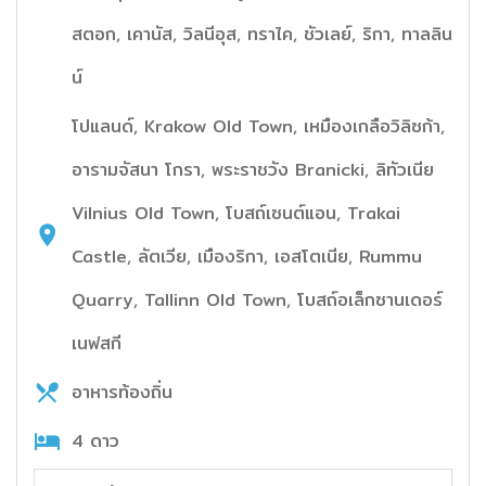
สตอก, เคานัส, วิลนีอุส, ทราไค, ชัวเลย์, ริกา, ทาลลิน
น์
โปแลนด์, Krakow Old Town, เหมืองเกลือวิลิซก้า,
อารามจัสนา โกรา, พระราชวัง Branicki, ลิทัวเนีย
Vilnius Old Town, โบสถ์เซนต์แอน, Trakai
Castle, ลัตเวีย, เมืองริกา, เอสโตเนีย, Rummu
Quarry, Tallinn Old Town, โบสถ์อเล็กซานเดอร์
เนฟสกี
อาหารท้องถิ่น
4 ดาว