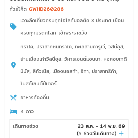
ทัวร์โค๊ด
GWHD260286
เจาะลึกเที่ยวครบทุกไฮไลท์บอลติค 3 ประเทศ เยือน
ครบทุกมรดกโลก-เข้าพระราชวัง
ทราไค, ปราสาทหินทราไค, ทะเลสาบการูเว่, วิสนีอุส,
ย่านเมืองเก่าวิลนีอุส, วิหารเซนต์แอนนา, หอคอยเกดิ
มินัส, ลิทัวเนีย, เมืองบอสก้า, ริกา, ปราสาทริก้า,
โบสถ์เซนต์ปีเตอร์
อาหารท้องถิ่น
4 ดาว
เดินทางช่วง
23 ส.ค. - 14 พ.ย. 69
(
5
ช่วงวันเดินทาง)