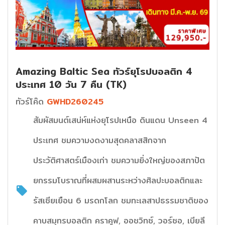
Amazing Baltic Sea ทัวร์ยุโรปบอลติก 4
ประเทศ 10 วัน 7 คืน (TK)
ทัวร์โค๊ด
GWHD260245
สัมผัสมนต์เสน่ห์แห่งยุโรปเหนือ ดินแดน Unseen 4
ประเทศ ชมความงดงามสุดคลาสสิกจาก
ประวัติศาสตร์เมืองเก่า ชมความยิ่งใหญ่ของสภาปัต
ยกรรมโบราณที่ผสมผสานระหว่างศิลปะบอลติกและ
รัสเซียเยือน 6 มรดกโลก ชมทะเลสาปธรรมชาติของ
คาบสมุทรบอลติก คราคูฟ, ออชวิทซ์, วอร์ซอ, เบียลี