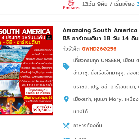
13วัน 9คืน
เริ่มเพียง
/
Amazaing South America ทัว
ชิลี อาร์เจนตินา 18 วัน 14 คื
ทัวร์โค๊ด
GWHD260256
เที่ยวครบทุก UNSEEN, เยือน 4
อีกวาซู, นั่งเรือเจ็ทมาคูคู, ล่
บราซิล, เปรู, ชิลี, อาร์เจนตินา
เมืองเก่า, หุบเขา Mory, เหมือง
เเทงโก้
อาหารท้องถิ่น