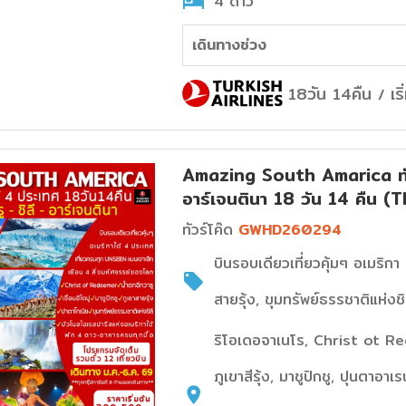
4 ดาว
เดินทางช่วง
18วัน 14คืน
เร
/
Amazing South Amarica ทัวร์
อาร์เจนตินา 18 วัน 14 คืน (T
ทัวร์โค๊ด
GWHD260294
บินรอบเดียวเที่ยวคุ้มๆ อเมริก
สายรุ้ง, ขุมทรัพย์ธรรชาติแห่งชิล
ริโอเดอจาเนโร, Christ ot R
ภูเขาสีรุ้ง, มาชูปิกชู, ปุนตาอา