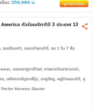
่มเพียง
259,989
บ.
ดูรายละเอียด
erica ทัวร์อเมริกาใต้ 3 ประเทศ 13
า, ชมเมืองเก่า, ชมระบำแทงโก้, ชม 1 ใน 7 สิ่ง
eemer, ยอดเขาชูการ์โลฟ, ชายหาดโคปาคาบาน่า,
มหัศจรรย์ภูเขาสีรุ้ง, มาชูปิกชู, หมู่บ้านเเทงโก้, อุ
ส, Perito Moreno Glacier