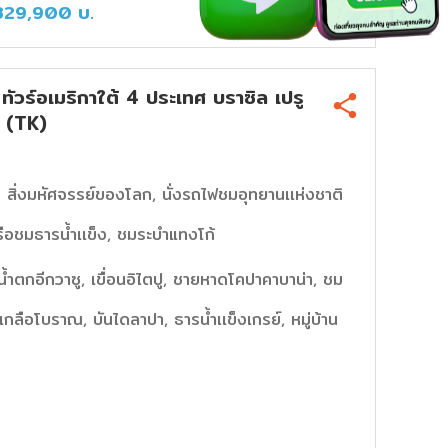
329,900
บ.
ดูรายละเอียด
ร์อเมริกาใต้ 4 ประเทศ บราซิล เปรู
น (TK)
 สิ่งมหัศจรรย์ของโลก, นั่งรถไฟชมอุทยานเเห่งชาติ
องเรือชมธารน้ำเเข็ง, ชมระบำแทงโก้
, น้ำตกอีกวาซู, เขื่อนอิไตปู, ชายหาดโคปาคาบาน่า, ชม
เกลือโบราณ, บันไดลาปา, ธารน้ำเเข็งเกรย์, หมู่บ้าน