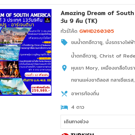
Amazing Dream of South Am
วัน 9 คืน (TK)
ทัวร์โค๊ด
GWHD260305
ชมน้ำตกอีกวาซู, นั่งรถรางไฟฟ้
น้ำตกอีกวาซู, Christ of Red
หุบเขา Mory, เหมืองเกลือโบราณ, 
ทยานเเห่งชาติลอส กลาเซียเร
อาหารท้องถิ่น
4 ดาว
เดินทางช่วง