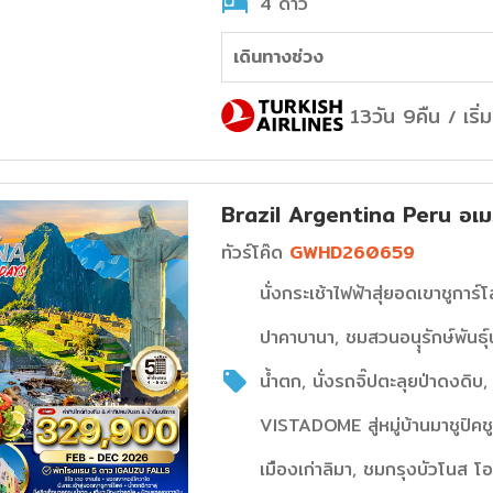
4 ดาว
เดินทางช่วง
13วัน 9คืน
เริ
/
Brazil Argentina Peru อเมริ
ทัวร์โค๊ด
GWHD260659
นั่งกระเช้าไฟฟ้าสุ่ยอดเขาชูกา
ปาคาบานา, ชมสวนอนุุรักษ์พันธ์ุน
น้ำตก, นั่งรถจิ๊ปตะลุยป่าดงดิ
VISTADOME สู่หมู่บ้านมาชูปิค
เมืองเก่าลิมา, ชมกรุงบัวโนส 