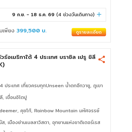
9 ก.ย. - 18 ธ.ค. 69
(
4
ช่วงวันเดินทาง)
ิ่มเพียง
399,500
บ.
ดูรายละเอียด
อเมริกาใต้ 4 ประเทศ บราซิล เปรู ชิลี
K)
า 4 ประเทศ เที่ยวครบทุกUnseen น้ำตกอีกวาซู, ภูเขา
ี, เขื่อนอิไตปู
edeemer, คุซโก้, Rainbow Mountain มหัศจรรย์
เรนัส, เมืองย่านเบลลาวิสตา, อุทยานแห่งชาติเตอร์เรส