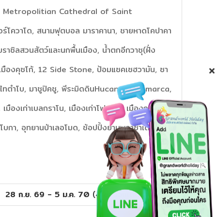
he Metropolitian Cathedral of Saint
าคอร์โควาโด, สนามฟุตบอล มาราคานา, ชายหาดโคปาคา
งบราซิลสวนสัตว์และนกพื้นเมือง, น้ำตกอีกวาซุ(ฝั่ง
า, เมืองคุซโก้, 12 Side Stone, ป้อมแซคเซฮวามัน, ซา
ไทตำโบ, มาชูปิคชู, พีระมิดดินHucan Hualiamarca,
เมืองเก่าเบลกราโน, เมืองเก่าโฟลเรส, เมืองกาปี
านโบกา, อุทยานป่าเลอโมด, ช้อปปิ้งย่านพลาซ่าเดอมาโย
28 ก.ย. 69 - 5 ม.ค. 70
(
4
ช่วงวันเดินทาง)