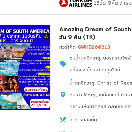
13วัน 9คืน
เริ
/
Amazing Dream of South Am
วัน 9 คืน (TK)
ทัวร์โค๊ด
GWHD260313
ชมน้ำตกอีกวาซู, นั่งรถรางไฟฟ้
มหัศจรรย์ของโลกยุคใหม่
น้ำตกอีกวาซู, Christ of Red
หุบเขา Mory, เหมืองเกลือโบราณ, 
ทยานเเห่งชาติลอส กลาเซียเร
อาหารท้องถิ่น