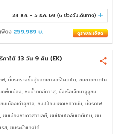
24 ส.ค. - 5 ธ.ค. 69
(
6
ช่วงวันเดินทาง)
่มเพียง
259,989
บ.
ดูรายละเอียด
กาใต้ 13 วัน 9 คืน (EK)
ร์โลฟ, นั่งรถรางขึ้นสู่ยอดเขาคอร์โควาโด, ชมชายหาดโค
กพื้นเมือง, ชมน้ำตกอีกวาสุ, นั่งเรือเจ็ทมาคูคูชม
บ, ชมเมืองเก่าคุชโค, ชมปป้อมแซคเซฮวามัน, นั่งรถไฟ
ชู, ชมเมืองซาเควสวาเลย์, ชมป้อมโอลันเตตัมโบ, ชม
โอเรส, ชมระบำแทงโก้