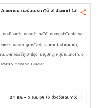
erica ทัวร์อเมริกาใต้ 3 ประเทศ 13
า, ชมเมืองเก่า, ชมระบำแทงโก้, ชมกรุงบัวโนสไอเรส
eemer, ยอดเขาชูการ์โลฟ, ชายหาดโคปาคาบาน่า,
มหัศจรรย์ภูเขาสีรุ้ง, มาชูปิกชู, หมู่บ้านเเทงโก้, อุ
ส, Perito Moreno Glacier
24 ส.ค. - 5 ธ.ค. 69
(
6
ช่วงวันเดินทาง)