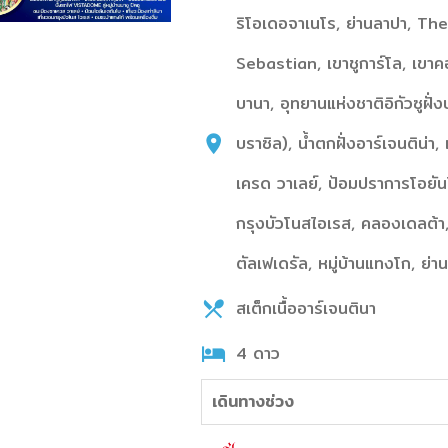
ริโอเดอจาเนโร, ย่านลาปา, T
Sebastian, เขาชูการ์โล, เข
บานา, อุทยานแห่งชาติอิกัวซูฝั่
บราซิล), น้ำตกฝั่งอาร์เจนติน่
เครด วาเลย์, ป้อมปราการโอยัน
กรุงบัวโนสไอเรส, คลองเดลต้า, 
ตัลเฟเดรัล, หมู่บ้านแทงโก, ย่
สเต็กเนื้ออาร์เจนตินา
4 ดาว
เดินทางช่วง