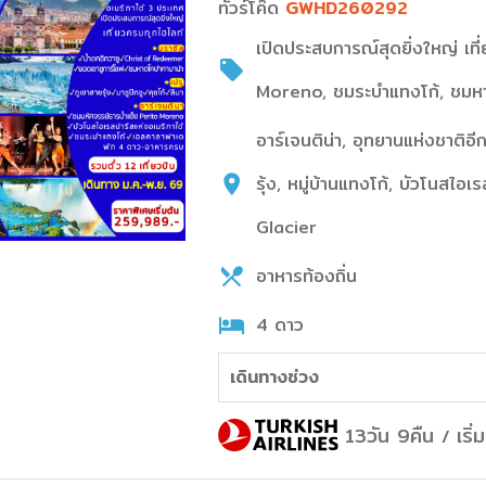
ทัวร์โค๊ด
GWHD260292
เปิดประสบการณ์สุดยิ่งใหญ่ เท
Moreno, ชมระบำแทงโก้, ชมหาด
อาร์เจนติน่า, อุทยานแห่งชาติอ
รุ้ง, หมู่บ้านแทงโก้, บัวโนส
Glacier
อาหารท้องถิ่น
4 ดาว
เดินทางช่วง
13วัน 9คืน
เริ
/