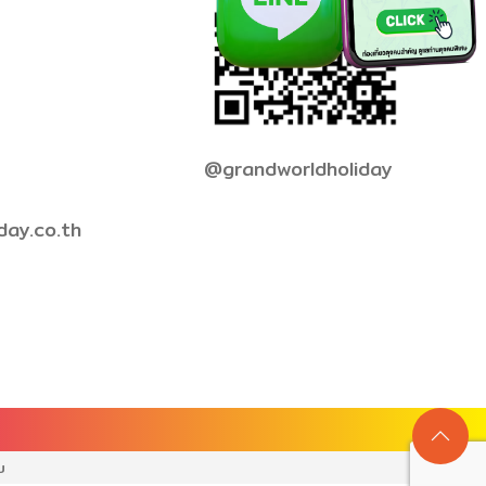
@grandworldholiday
day.co.th
บ