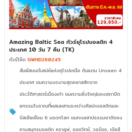
Amazing Baltic Sea ทัวร์ยุโรปบอลติก 4
ประเทศ 10 วัน 7 คืน (TK)
ทัวร์โค๊ด
GWHD260245
สัมผัสมนต์เสน่ห์แห่งยุโรปเหนือ ดินแดน Unseen 4
ประเทศ ชมความงดงามสุดคลาสสิกจาก
ประวัติศาสตร์เมืองเก่า ชมความยิ่งใหญ่ของสภาปัต
ยกรรมโบราณที่ผสมผสานระหว่างศิลปะบอลติกและ
รัสเซียเยือน 6 มรดกโลก ชมทะเลสาปธรรมชาติของ
คาบสมุทรบอลติก คราคูฟ, ออชวิทซ์, วอร์ซอ, เบียลี