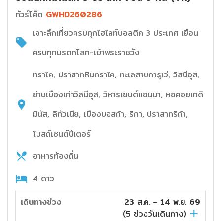
ทัวร์โค๊ด
GWHD260286
เจาะลึกเที่ยวครบทุกไฮไลท์บอลติค 3 ประเทศ เยือน
ครบทุกมรดกโลก-เข้าพระราชวัง
ทราไค, ปราสาทหินทราไค, ทะเลสาบการูเว่, วิสนีอุส,
ย่านเมืองเก่าวิลนีอุส, วิหารเซนต์แอนนา, หอคอยเกดิ
มินัส, ลิทัวเนีย, เมืองบอสก้า, ริกา, ปราสาทริก้า,
โบสถ์เซนต์ปีเตอร์
อาหารท้องถิ่น
4 ดาว
เดินทางช่วง
23 ส.ค. - 14 พ.ย. 69
(
5
ช่วงวันเดินทาง)