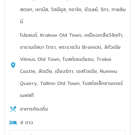
สตอก, เคานัส, วิลนีอุส, ทราไค, ชัวเลย์, ริกา, ทาลลิน
น์
โปแลนด์, Krakow Old Town, เหมืองเกลือวิลิซก้า,
อารามจัสนา โกรา, พระราชวัง Branicki, ลิทัวเนีย
Vilnius Old Town, โบสถ์เซนต์แอน, Trakai
Castle, ลัตเวีย, เมืองริกา, เอสโตเนีย, Rummu
Quarry, Tallinn Old Town, โบสถ์อเล็กซานเดอร์
เนฟสกี
อาหารท้องถิ่น
4 ดาว