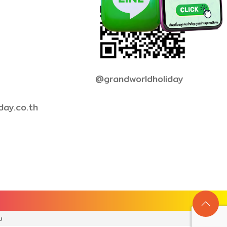
@grandworldholiday
day.co.th
บ