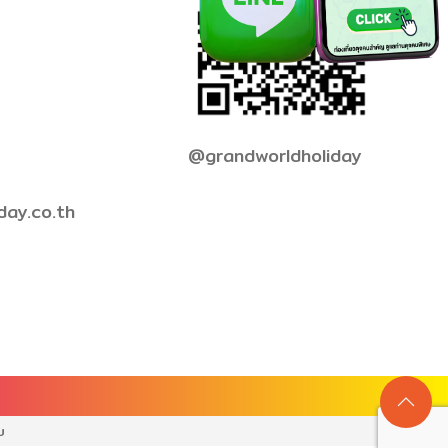
@grandworldholiday
day.co.th
บ