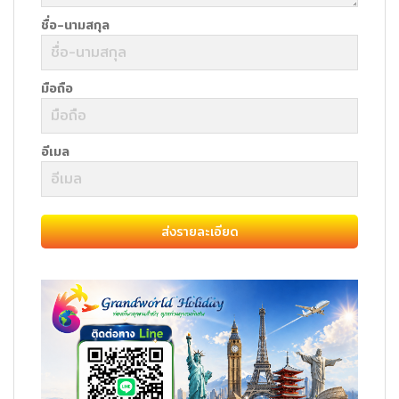
ชื่อ-นามสกุล
มือถือ
อีเมล
ส่งรายละเอียด