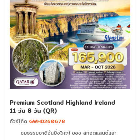
Premium Scotland Highland lreland
11 วัน 8 วัน (QR)
ทัวร์โค๊ด
GWHD260678
ชมธรรมชาติอันยิ่งใหญ่ ของ สกอตแลนด์และ