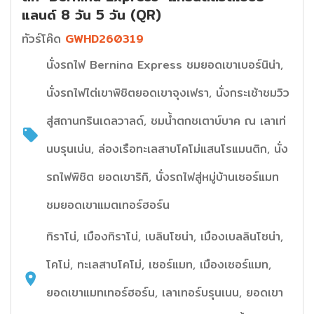
แลนด์ 8 วัน 5 วัน (QR)
ทัวร์โค๊ด
GWHD260319
นั่งรถไฟ Bernina Express ชมยอดเขาเบอร์นิน่า,
นั่งรถไฟไต่เขาพิชิตยอดเขาจุงเฟรา, นั่งกระเช้าชมวิว
สู่สถานกรินเดลวาลด์, ชมน้ำตกชเตาบ์บาค ณ เลาเท่
นบรุนเน่น, ล่องเรือทะเลสาบโคโม่แสนโรแมนติก, นั่ง
รถไฟพิชิต ยอดเขาริกิ, นั่งรถไฟสู่หมู่บ้านเซอร์แมท
ชมยอดเขาแมตเทอร์ฮอร์น
ทิราโน่, เมืองทิราโน่, เบลินโซน่า, เมืองเบลลินโซน่า,
โคโม่, ทะเลสาบโคโม่, เซอร์แมท, เมืองเซอร์แมท,
ยอดเขาแมทเทอร์ฮอร์น, เลาเทอร์บรุนเนน, ยอดเขา