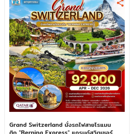
Grand Switzerland นั่งรถไฟสายโรแมน
ติก "Bernina Express" แกรนด์สวิตเซอร์