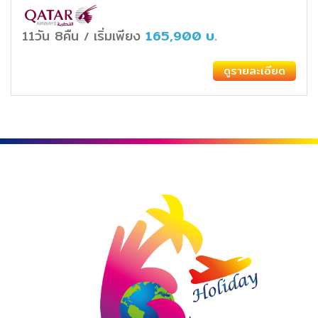
11วัน 8คืน
เริ่มเพียง
165,900
บ.
/
ดูรายละเอียด