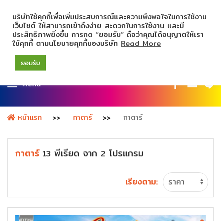
บริษัทใช้คุกกี้เพื่อเพิ่มประสบการณ์และความพึงพอใจในการใช้งาน
เว็บไซต์ ให้สามารถเข้าถึงง่าย สะดวกในการใช้งาน และมี
ประสิทธิภาพยิ่งขึ้น การกด “ยอมรับ” ถือว่าคุณได้อนุญาตให้เรา
ใช้คุกกี้ ตามนโยบายคุกกี้ของบริษัท
Read More
ยอมรับ
Menu
หน้าแรก
กาตาร์
กาตาร์
กาตาร์
พีเรียด
จาก
โปรแกรม
13
2
เรียงตาม: