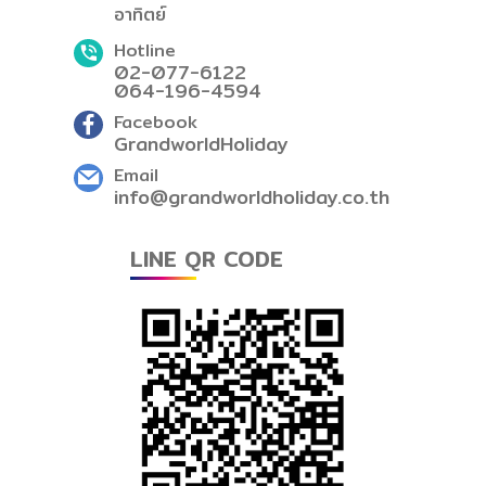
อาทิตย์
Hotline
02-077-6122
064-196-4594
Facebook
GrandworldHoliday
Email
info@grandworldholiday.co.th
LINE QR CODE