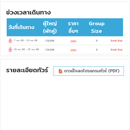
ช่วงเวลาเดินทาง
ผู้ใหญ่
ราคา
Group
วันที่เดินทาง
(พักคู่)
อื่นๆ
Size
7 ก.ค. 68
-
13 ก.ค. 68
138,888
แสดง
0
Sold Out
21 ก.ค. 68
-
27 ก.ค. 68
138,888
แสดง
0
Sold Out
รายละเอียดทัวร์
ดาวน์โหลดโปรแกรมทัวร์ (PDF)