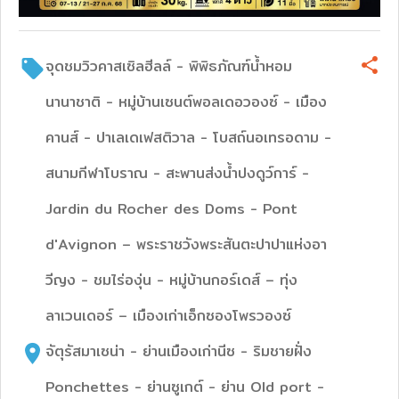
จุดชมวิวคาสเซิลฮีลล์ - พิพิธภัณฑ์น้ำหอม
นานาชาติ - หมู่บ้านเซนต์พอลเดอวองซ์ - เมือง
คานส์ - ปาเลเดเฟสติวาล - โบสถ์นอเทรอดาม -
สนามกีฬาโบราณ - สะพานส่งน้ำปงดูว์การ์ -
Jardin du Rocher des Doms - Pont
d'Avignon – พระราชวังพระสันตะปาปาแห่งอา
วีญง - ชมไร่องุ่น - หมู่บ้านกอร์เดส์ – ทุ่ง
ลาเวนเดอร์ – เมืองเก่าเอ็กซองโพรวองซ์
จัตุรัสมาเซน่า - ย่านเมืองเก่านีซ - ริมชายฝั่ง
Ponchettes - ย่านซูเกต์ - ย่าน Old port -