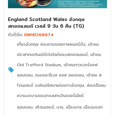
England Scotland Wales อังกฤษ
สกอตแลนด์ เวลล์ 9 วัน 6 คืน (TG)
ทัวร์โค๊ด
GWHD260674
เที่ยวอังกฤษ ครบตามรอยภาพยนตร์ดัง, เข้าชม
ปราสาทเอดินเบิร์กไฮไลท์ของสกอตแลนด์, เข้าชม
Old Trafford Stadium, เข้าชมทาวเวอร์ออฟ
ลอนดอน, ชมเดอะจีเวล ออฟ ลอนดอน, เข้าชม ส
โตนเฮนจ์ วงหินปริศนาแห่งเกาะอังกฤษ, ล่องเรือชม
ความงดงามของทะเลสาบวินเดอร์เมียร์
ลอนดอน, สโตนเฮนจ์, บาธ, เมืองบาธ เมืองมรดก