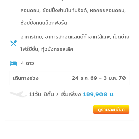
ลอนดอน, ช้อปปิ้งย่านไนท์บริจด์, หอคอยลอนดอน,
ช้อปปิ้งถนนอ๊อกฟอร์ด
อาหารไทย, อาหารสกอตแลนด์ทำจากไส้แกะ, เป็ดย่าง
โฟร์ซีซั่น, กุ้งมังกรรสเลิศ
4 ดาว
เดินทางช่วง
24 ธ.ค. 69 - 3 ม.ค. 70
11วัน 8คืน
เริ่มเพียง
189,900
บ.
/
ดูรายละเอียด