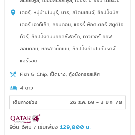
ลิเวอร์พูล, เมืองลิเวอร์พูล, เบอร์ตัน ออน เดอะวอ
เตอร์, หมู่บ้านไบบูรี, บาธ, สโตนเฮนจ์, ช้อปปิ้งบิส
เตอร์ เอาท์เล็ท, ลอนดอน, แฮรรี่ พ็อตเตอร์ สตูดิโอ
ทัวร์, ช้อปปิ้งถนนออกซ์ฟอร์ด, ทาวเวอร์ ออฟ
ลอนดอน, หอฬิกาบิ๊กเบน, ช้อปปิ้งย่านไนท์บริดจ์,
แฮร์รอด
Fish & Chip, เป็ดย่าง, กุ้งมังกรรสเลิศ
4 ดาว
เดินทางช่วง
26 ธ.ค. 69 - 3 ม.ค. 70
9วัน 6คืน
เริ่มเพียง
129,000
บ.
/