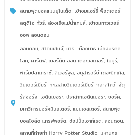
สนามฟุตบอลแมนยูไนเต็ด, เข้าชมแฮร์รี่ พ็อตเตอร์
สตูดิโอ ทัวร์, ล่องเรือแม่น้ำเทมส์, เข้าชมทาวเวอร์
ออฟ ลอนดอน
ลอนดอน, สโตนเฮนจ์, บาธ, เมืองบาธ เมืองมรดก
โลก, คาร์ดิฟ, เบอร์ตัน ออน เดอะวอเตอร์, ไบบูรี,
ฟาร์มปลาเทราซ์, ลิเวอร์พูล, อนุสารวรีย์ เดอะบิทเทิล,
วินเดอร์เมียร์, ทะเลสาบวินเดอร์เมียร์, กลาสโกว์, จัตุ
รัสจอร์จ, เอดินเบอระ, ปราสาทเอดินเบอระ, ยอร์ค,
มหาวิหารยอร์คมินสเตอร์, แมนเชสเตอร์, สนามฟุต
บอลโอล์ด แทรฟฟอร์ด, ช้อปปิ้งเอาท์เรต, ลอนดอน,
สถานที่ถ่ายทำ Harry Potter Studio, มหานคร