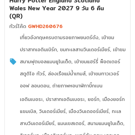
Harry Potter England Scotland
Wales New Year 2027 9 วัน 6 คืน
(QR)
ทัวร์โค๊ด
GWHD260676
เที่ยวอังกฤษครบตามรอยภาพยนตร์ดัง, เข้าชม
ปราสาทเอดินเบิร์ก, ชมทะเลสาบวินเดอร์เมียร์, เข้าชม
สนามฟุตบอลแมนยูไนเต็ด, เข้าชมแฮร์รี่ พ็อตเตอร์
สตูดิโอ ทัวร์, ล่องเรือแม่น้ำเทมส์, เข้าชมทาวเวอร์
ออฟ ลอนดอน, ถ่ายภาพหอนาฬิกาบิ๊กเบน
เอดินเบอระ, ปราสาทเอดินเบอระ, ยอร์ก, เมืองยอร์ก
แชมเบิล, วินเดอร์เมียร์, เมืองวินเดออร์เมียร์, ทะเล
สาบวินเดอร์เมียร์, แมนเชสเตอร์, สนามแมนยูไนเต็ด,