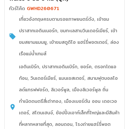
ทัวร์โค๊ด
GWHD260671
เที่ยวอังกฤษครบตามรอยภาพยนตร์ดัง, เข้าชม
ปราสาทเอดินเนอร์ก, ชมทะเลสาบวินเดอร์เมียร์, เข้า
ชมสยามแมนยู, เข้าชมสตูดิโอ แฮร์รี่พอตเตอร์, ล่อง
เรือแม่น้ำเทมส์
เอดินเบิร์ก, ปราสาทเอดินเบิร์ก, ยอร์ค, ตรอกไดแอ
ก้อน, วินเดอร์เมียร์, แมนเชสเตอร์, สนามฟุตบอลโอ
ลด์แทรฟฟอร์ด, ลิเวอร์พูล, เมืองลิเวอร์พูล ถิ่น
กำเนิดดนตรีสี่เต่าทอง, เมืองเบอร์ตัน ออน เดอะวอ
เตอร์, สโตนเฮนจ์, ช้อปปิ้งเอาท์เล็ทที่ใหญ่และมีสินค้า
ที่หลากหลายที่สุด, ลอนดอน, โรงถ่ายแฮร์รี่พอต