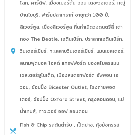
โลก, คาร์ดิฟ, เมืองเบอร์ตัน ออน เดอะวอเตอร์, หฒู่
บ้านไบบุรี, ฟาร์มปลาเทราท์ อายุกว่า 100 ปี,
ลิเวอร์พูล, เมืองลิเวอร์พูล ถิ่นกำเนิดวงดนตรีสี่ เต่า
ทอง The Beatle, เอดินเบิร์ก, ปราสาทเอดินเบิร์ก,
วินเดอร์เมียร์, ทะเลสาบวินเดอร์เมียร์, แมนเชสเตอร์,
สนามฟุตบอล โอลด์ แทรฟฟอร์ด ของสโมสรแมน
เชสเตอร์ยูไนเต็ด, เมืองสแตรทฟอร์ด อัพพอน เอ
วอน, ช้อปปิ้ง Bicester Outlet, โรงถ่ายพอต
เตอร์, ช้อปปิ้ง Oxford Street, กรุงลอนดอน, แม่
น้ำเทมส์, ทาวเวอร์ ออฟ ลอนดอน
Fish & Chip รสต้นตำรับ , เป็ดย่าง, กุ้งมังกรรส