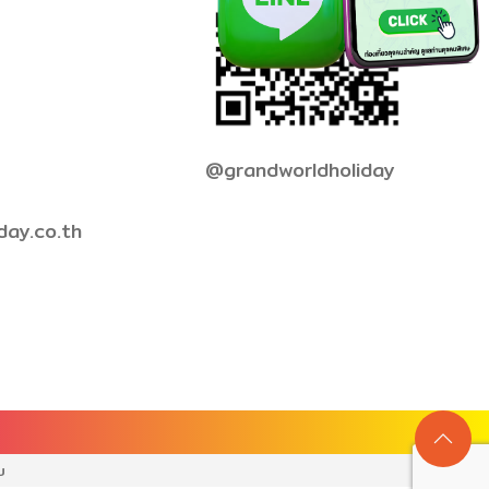
@grandworldholiday
day.co.th
บ